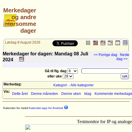
Merkedager
og andre
morsomme
dager
Lørdag 8 August 2026
Merkedager for dagen: Mandag 08
Juli
<< Forrige dag
Neste
dag >>
2024
Gå til flg. dag
eller uke
Merkedag:
Kategori: - Alle kategorier
Vis:
Dette året
Denne måneden
Denne uken
Idag
Kommende merkedage
Kalender for mobil
Kalender-app for Android
Testmonitor for IP og analog