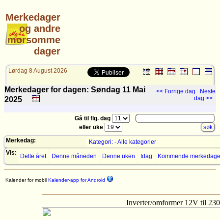
Merkedager
og andre
morsomme
dager
Lørdag 8 August 2026
Merkedager for dagen: Søndag 11
Mai
<< Forrige dag
Neste
dag >>
2025
Gå til flg. dag
eller uke
Merkedag:
Kategori: - Alle kategorier
Vis:
Dette året
Denne måneden
Denne uken
Idag
Kommende merkedage
Kalender for mobil
Kalender-app for Android
Inverter/omformer 12V til 2