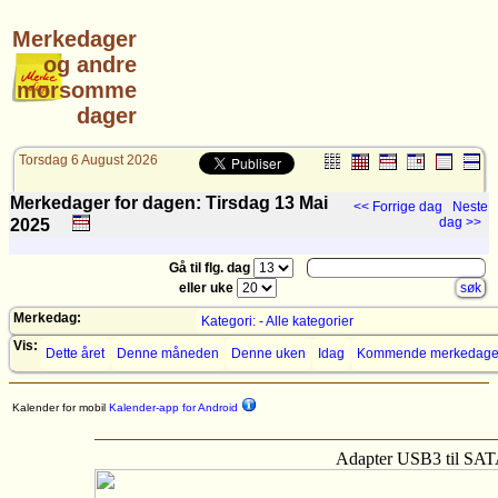
Merkedager
og andre
morsomme
dager
Torsdag 6 August 2026
Merkedager for dagen: Tirsdag 13
Mai
<< Forrige dag
Neste
dag >>
2025
Gå til flg. dag
eller uke
Merkedag:
Kategori: - Alle kategorier
Vis:
Dette året
Denne måneden
Denne uken
Idag
Kommende merkedage
Kalender for mobil
Kalender-app for Android
Adapter USB3 til SA