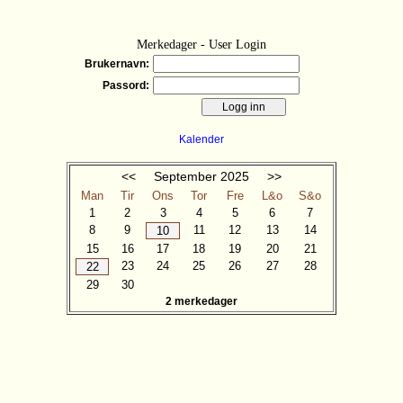
Merkedager - User Login
Brukernavn:
Passord:
Kalender
<<
September
2025
>>
Man
Tir
Ons
Tor
Fre
L&o
S&o
1
2
3
4
5
6
7
8
9
11
12
13
14
10
15
16
17
18
19
20
21
23
24
25
26
27
28
22
29
30
2 merkedager