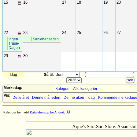
15
16
17
18
19
20
22
23
24
25
26
27
Ingen
Sankthansaften
Truse-
Dagen
29
30
Idag
Gå til:
Merkedag:
Kategori: - Alle kategorier
Vis:
Dette året
Denne måneden
Denne uken
Idag
Kommende merkedage
Kalender for mobil
Kalender-app for Android
Aque's Sari-Sari Store: Asian stu