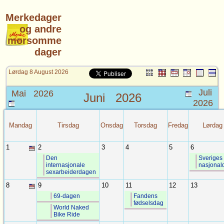
Merkedager
og andre
morsomme
dager
Lørdag 8 August 2026
Juli
Mai 2026
Juni
2026
2026
Mandag
Tirsdag
Onsdag
Torsdag
Fredag
Lørdag
1
2
3
4
5
6
Den
Sveriges
internasjonale
nasjonal
sexarbeiderdagen
8
9
10
11
12
13
69-dagen
Fandens
fødselsdag
World Naked
Bike Ride